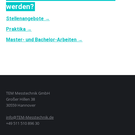
werden?
Stellenangebote →
Praktika →
Master- und Bachelor-Arbeiten →
TEM Messtechnik GmbH
Großer Hillen 38
30559 Hannover
info@TEM-Messtechnik.de
+49 511 510 896 30