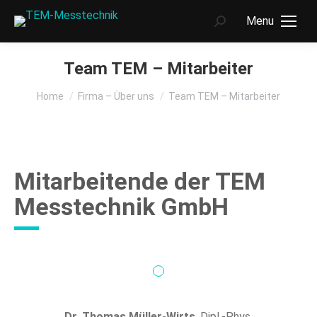
Menu
Search:
Team TEM – Mitarbeiter
You are here:
Home
Firma – Über uns
Team TEM – Mitarbeiter
Mitarbeitende der TEM
Messtechnik GmbH
Dr. Thomas Müller-Wirts
, Dipl.-Phys.