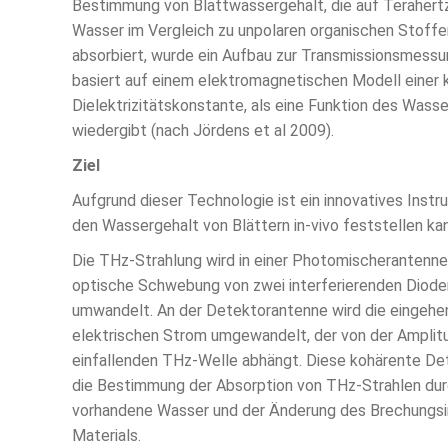
Bestimmung von Blattwassergehalt, die auf Terahertz
Wasser im Vergleich zu unpolaren organischen Stoffe
absorbiert, wurde ein Aufbau zur Transmissionsmessu
basiert auf einem elektromagnetischen Modell einer
Dielektrizitätskonstante, als eine Funktion des Wass
wiedergibt (nach Jördens et al 2009).
Ziel
Aufgrund dieser Technologie ist ein innovatives Inst
den Wassergehalt von Blättern in-vivo feststellen kan
Die THz-Strahlung wird in einer Photomischerantenne 
optische Schwebung von zwei interferierenden Diode
umwandelt. An der Detektorantenne wird die eingehe
elektrischen Strom umgewandelt, der von der Amplit
einfallenden THz-Welle abhängt. Diese kohärente Dete
die Bestimmung der Absorption von THz-Strahlen dur
vorhandene Wasser und der Änderung des Brechungsi
Materials.