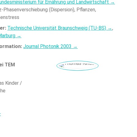
undesministerium für Ernährung und Landwirtschaft →
-Phasenverschiebung (Dispersion), Pflanzen,
kenstress
er:
Technische Universität Braunschweig (TU-BS) →
,
 Marburg →
formation:
Journal Photonik 2003 →
ei TEM
as Kinder /
che
-