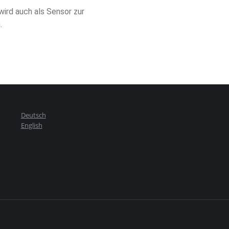
rd auch als Sensor zur
.
Deutsch
English