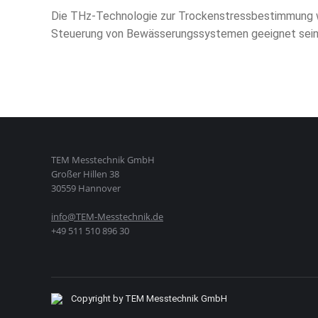
Die THz-Technologie zur Trockenstressbestimmung wi
Steuerung von Bewässerungssystemen geeignet sein
TEM Messtechnik GmbH
Großer Hillen 38
30559 Hannover
info@TEM-Messtechnik.de
+49 511 510 896 30
Copyright by TEM Messtechnik GmbH