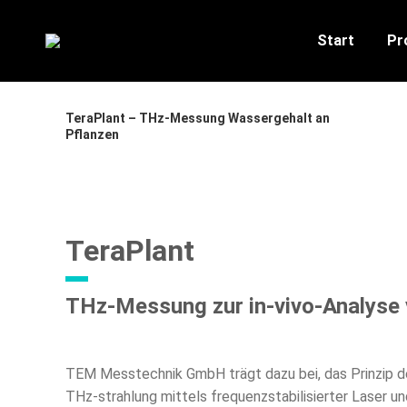
Start
Pr
You
TeraPlant – THz-Messung Wassergehalt an
Pflanzen
TeraPlant
THz-Messung zur in-vivo-Analyse 
TEM Messtechnik GmbH trägt dazu bei, das Prinzip de
THz-strahlung mittels frequenzstabilisierter Laser u