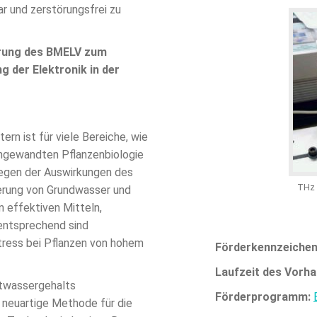
r und zerstörungsfrei zu
rung des BMELV zum
 der Elektronik in der
n ist für viele Bereiche, wie
 angewandten Pflanzenbiologie
egen der Auswirkungen des
THz 
erung von Grundwasser und
 effektiven Mitteln,
entsprechend sind
ress bei Pflanzen von hohem
Förderkennzeiche
Laufzeit des Vorh
twassergehalts
Förderprogramm:
e neuartige Methode für die