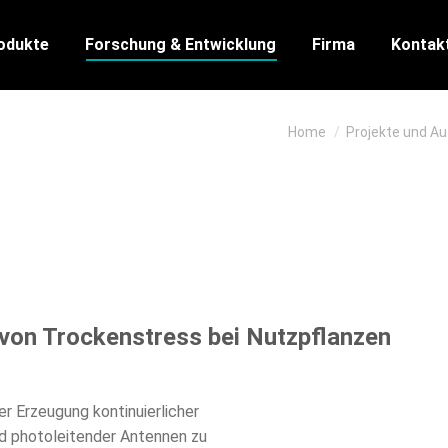
odukte
Forschung & Entwicklung
Firma
Kontak
 are here:
Home
Projekte und A
von Trockenstress bei Nutzpflanzen
r Erzeugung kontinuierlicher
nd photoleitender Antennen zu