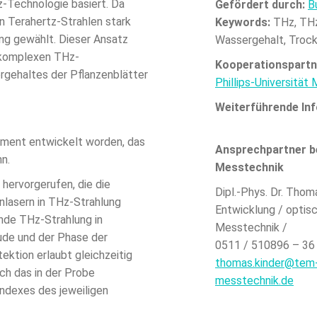
-Technologie basiert. Da
Gefördert durch:
B
n Terahertz-Strahlen stark
Keywords:
THz, THz
ng gewählt. Dieser Ansatz
Wassergehalt, Troc
 komplexen THz-
Kooperationspartn
ergehaltes der Pflanzenblätter
Phillips-Universität
Weiterführende In
rument entwickelt worden, das
Ansprechpartner b
n.
Messtechnik
hervorgerufen, die die
Dipl.-Phys. Dr. Thom
nlasern in THz-Strahlung
Entwicklung / optis
nde THz-Strahlung in
Messtechnik /
ude und der Phase der
0511 / 510896 – 36
ktion erlaubt gleichzeitig
thomas.kinder@tem
ch das in der Probe
messtechnik.de
ndexes des jeweiligen