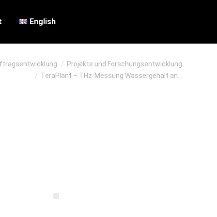
t
English
uftragsentwicklung
Projekte und Forschungsentwicklung
TeraPlant – THz-Messung Wassergehalt an…