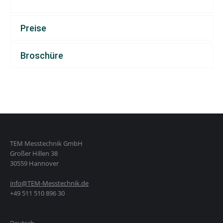
Preise
Broschüre
TEM Messtechnik GmbH
Großer Hillen 38
30559 Hannover
info@TEM-Messtechnik.de
+49 511 510 896 30
Deutsch