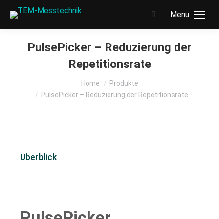
Menu
Search:
PulsePicker – Reduzierung der
Repetitionsrate
You are here:
Home
Produkte
PulsePicker – Reduzierung der Repetitionsrate
Überblick
PulsePicker