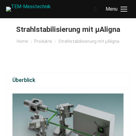
Menu
Search:
Strahlstabilisierung mit µAligna
You are here:
Home
Produkte
Strahlstabilisierung mit µAligna
Überblick