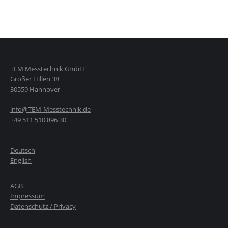
TEM Messtechnik GmbH
Großer Hillen 38
30559 Hannover
info@TEM-Messtechnik.de
+49 511 510 896 30
Deutsch
English
AGB
Impressum
Datenschutz / Privacy