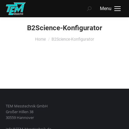
Menu
Search:
B2Science-Konfigurator
You are here:
Home
B2Science-Konfigurator
TEM Messtechnik GmbH
Großer Hillen 38
30559 Hannover