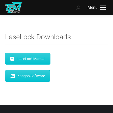
Menu
Search:
LaseLock Downloads
LaseLock Manual
Kangoo Software