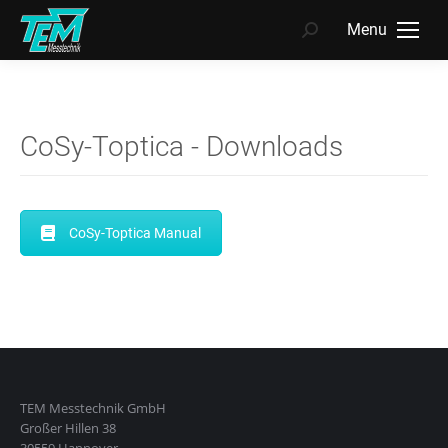
Menu
Search:
CoSy-Toptica - Downloads
CoSy-Toptica Manual
TEM Messtechnik GmbH
Großer Hillen 38
30559 Hannover