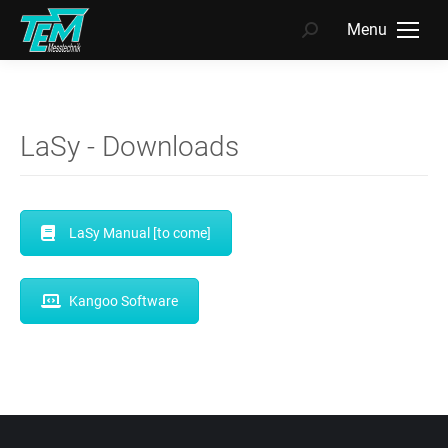
Menu
Search:
LaSy - Downloads
LaSy Manual [to come]
Kangoo Software