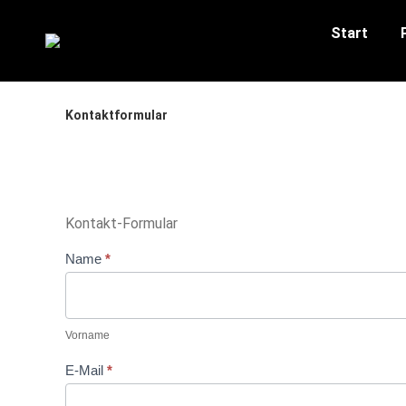
Start
Kontaktformular
Kontakt-Formular
Kontaktformular
Name
*
Vorname
Vorname
E-Mail
*