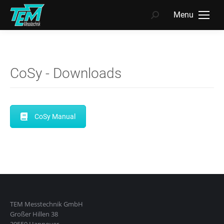
Menu
Search:
CoSy - Downloads
CoSy Manual
TEM Messtechnik GmbH
Großer Hillen 38
30559 Hannover